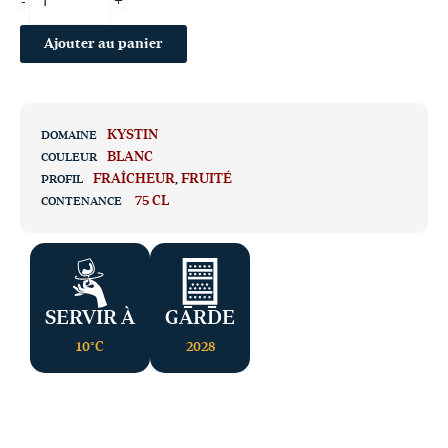
+
-
Ajouter au panier
KYSTIN
DOMAINE
BLANC
COULEUR
FRAÎCHEUR
,
FRUITÉ
PROFIL
75 CL
CONTENANCE
SERVIR À
GARDE
10°C
2028