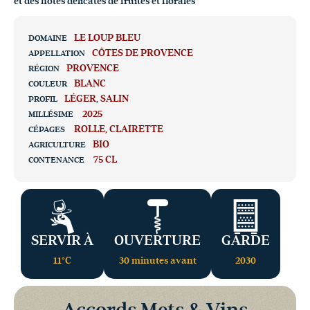
et des notes délicates de fruités et florales
LE LOUP BLEU
DOMAINE
CÔTES DE PROVENCE
APPELLATION
PROVENCE
RÉGION
BLANC
COULEUR
LÉGER
,
SALIN
PROFIL
2025
MILLÉSIME
ROLLE
CLAIRETTE
CÉPAGES
BIO
AGRICULTURE
75 CL
CONTENANCE
SERVIR À
OUVERTURE
GARDE
11°C
30 minutes avant
2030