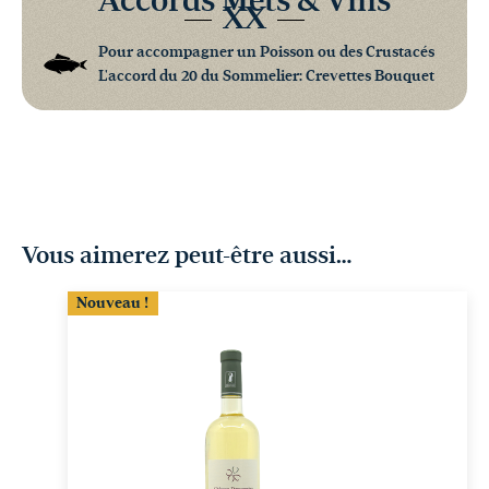
Accords Mets & Vins
XX
Pour accompagner un Poisson ou des Crustacés
L'accord du 20 du Sommelier: Crevettes Bouquet
Vous aimerez peut-être aussi…
Nouveau !