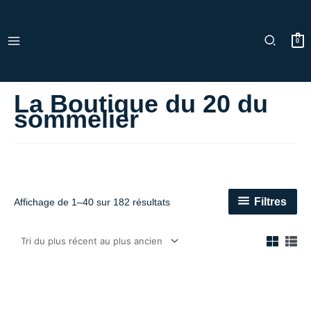
Trié
Aller
du
au
plus
récent
contenu
au
0
plus
ancien
La Boutique du 20 du
sommelier
Filtres
Affichage de 1–40 sur 182 résultats