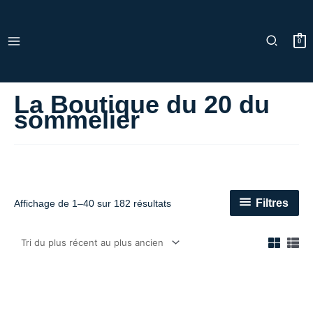
Trié
Aller
du
au
plus
récent
contenu
au
0
plus
ancien
La Boutique du 20 du
sommelier
Filtres
Affichage de 1–40 sur 182 résultats