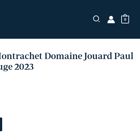
Jouard
Paul
et
0
Gabriel
rouge
2023
ontrachet Domaine Jouard Paul
ouge 2023