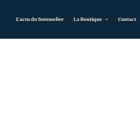
Aller
au
contenu
L’actu du Sommelier
La Boutique
Contact