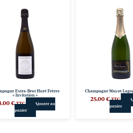
pagne Extra-Brut Huré Frères
Champagne Mayot-Lagog
« Invitation »
25.00
€
TTC
A
8.00
€
TTC
Ajouter au
panier
panier