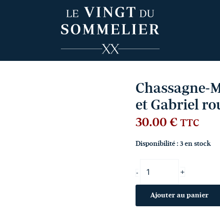
quantité
de
Chassagne-
Montrachet
Domaine
Jouard
Paul
et
Chassagne-M
Gabriel
et Gabriel r
rouge
2023
30.00
€
TTC
Disponibilité :
3 en stock
+
-
Ajouter au panier