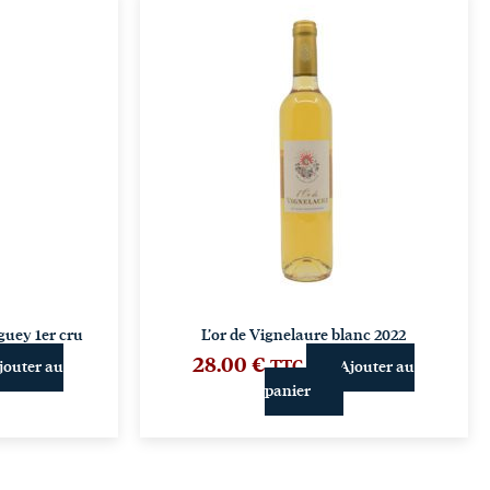
uey 1er cru
L’or de Vignelaure blanc 2022
28.00
€
TTC
jouter au
Ajouter au
panier