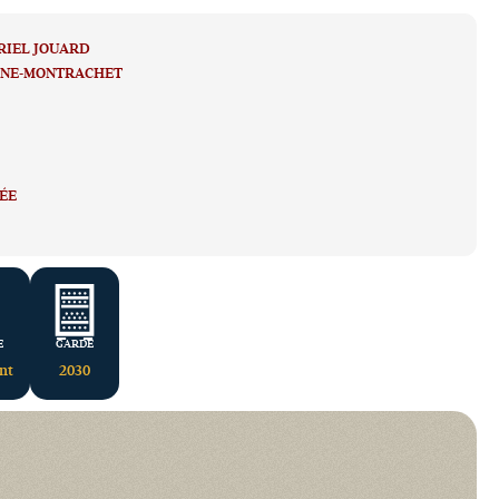
RIEL JOUARD
GNE-MONTRACHET
ÉE
E
GARDE
ant
2030