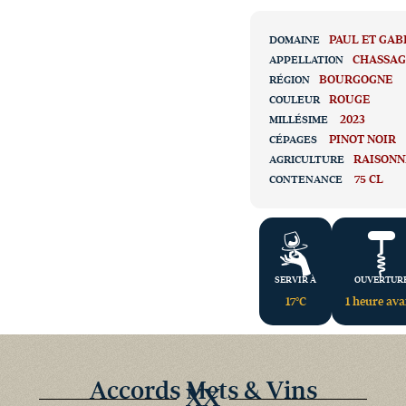
PAUL ET GAB
DOMAINE
CHASSA
APPELLATION
BOURGOGNE
RÉGION
ROUGE
COULEUR
2023
MILLÉSIME
PINOT NOIR
CÉPAGES
RAISONN
AGRICULTURE
75 CL
CONTENANCE
SERVIR À
OUVERTUR
17°C
1 heure av
Accords Mets & Vins
XX