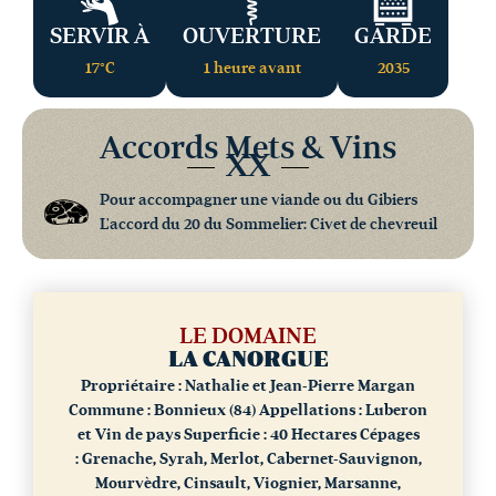
SERVIR À
OUVERTURE
GARDE
17°C
1 heure avant
2035
Accords Mets & Vins
XX
Pour accompagner une viande ou du Gibiers
L'accord du 20 du Sommelier: Civet de chevreuil
LE DOMAINE
LA CANORGUE
Propriétaire : Nathalie et Jean-Pierre Margan
Commune : Bonnieux (84)
Appellations : Luberon
et Vin de pays
Superficie : 40 Hectares
Cépages
: Grenache, Syrah, Merlot, Cabernet-Sauvignon,
Mourvèdre, Cinsault, Viognier, Marsanne,