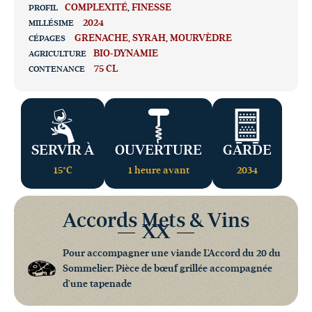
COMPLEXITÉ
,
FINESSE
PROFIL
2024
MILLÉSIME
GRENACHE
SYRAH
MOURVÈDRE
CÉPAGES
BIO-DYNAMIE
AGRICULTURE
75 CL
CONTENANCE
SERVIR À
OUVERTURE
GARDE
15°C
1 heure avant
2034
Accords Mets & Vins
XX
Pour accompagner une viande L'Accord du 20 du
Sommelier: Pièce de bœuf grillée accompagnée
d'une tapenade