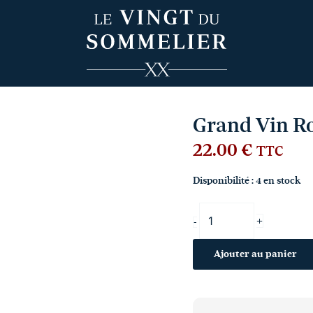
quantité
de
Grand
Vin
Rouge
de
Cazebonne
Graves
Grand Vin R
2022
22.00
€
TTC
Disponibilité :
4 en stock
+
-
Ajouter au panier