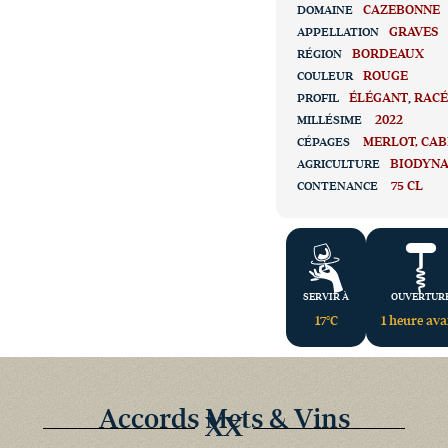
CAZEBONNE
DOMAINE
GRAVES
APPELLATION
BORDEAUX
RÉGION
ROUGE
COULEUR
ÉLÉGANT
,
RAC
PROFIL
2022
MILLÉSIME
MERLOT
CAB
CÉPAGES
BIODYN
AGRICULTURE
75 CL
CONTENANCE
SERVIR À
OUVERTUR
17°C
1 heure av
Accords Mets & Vins
XX