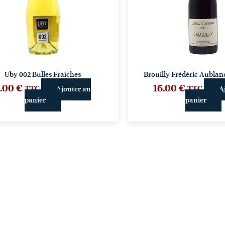
Uby 002 Bulles Fraîches
Brouilly Frédéric Aublan
.00
€
16.00
€
TTC
TTC
Ajouter au
A
panier
panier