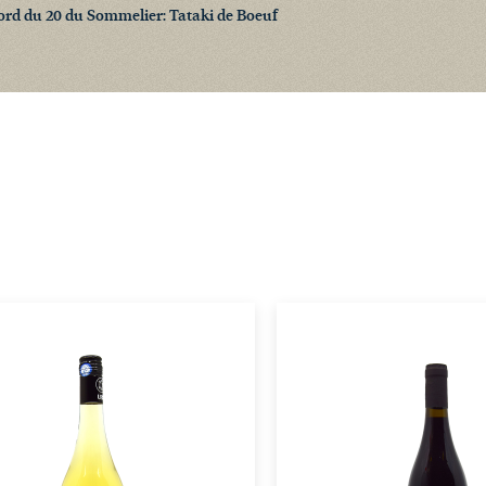
ord du 20 du Sommelier: Tataki de Boeuf