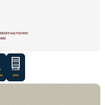
É
ERNET-SAUVIGNON
AMIE
E
GARDE
ant
2032