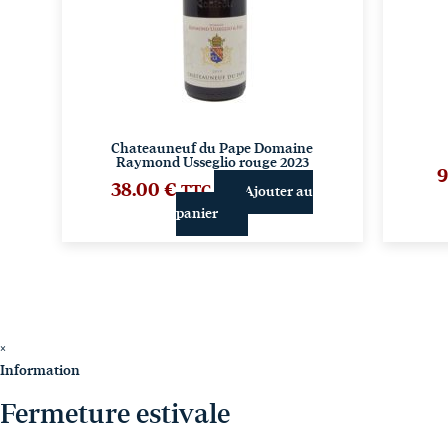
Chateauneuf du Pape Domaine
Raymond Usseglio rouge 2023
9
38.00
€
TTC
Ajouter au
panier
×
Information
Fermeture estivale