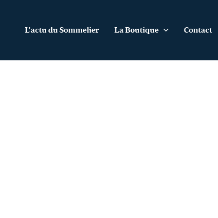
Aller
au
contenu
L’actu du Sommelier
La Boutique
Contact