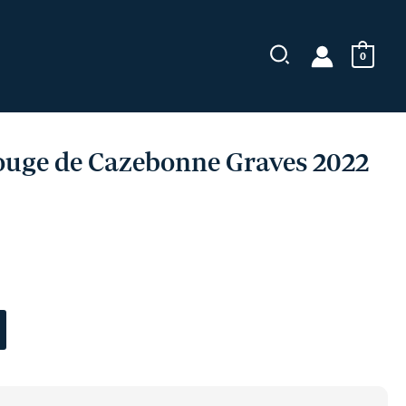
de
Cazebonne
Graves
0
2022
ouge de Cazebonne Graves 2022