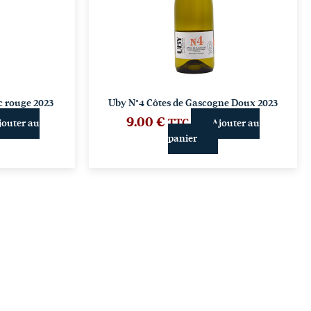
c rouge 2023
Uby N°4 Côtes de Gascogne Doux 2023
9.00
€
TTC
jouter au
Ajouter au
panier