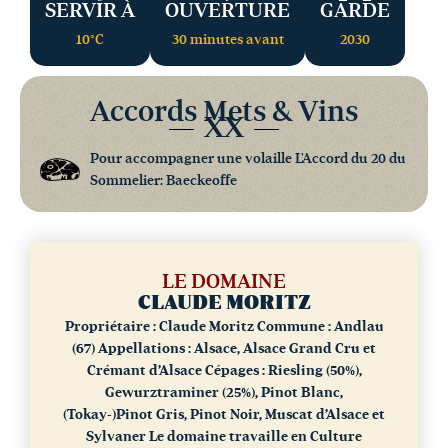
SERVIR À
OUVERTURE
GARDE
10°C
30 minutes avant
2030
Accords Mets & Vins
XX
Pour accompagner une volaille L'Accord du 20 du
Sommelier: Baeckeoffe
LE DOMAINE
CLAUDE MORITZ
Propriétaire : Claude Moritz
Commune : Andlau
(67)
Appellations : Alsace, Alsace Grand Cru et
Crémant d’Alsace
Cépages : Riesling (50%),
Gewurztraminer (25%), Pinot Blanc,
(Tokay-)Pinot Gris, Pinot Noir, Muscat d’Alsace et
Sylvaner
Le domaine travaille en Culture