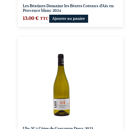
Les Béatines Domaine les Béates Coteaux d’Aix en
Provence blanc 2024
13.00
€
TTC
Ajouter au panier
Uby N°4 Côtes de Gascogne Doux 2023