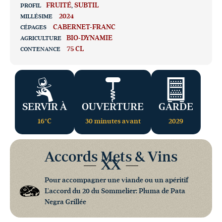
FRUITÉ
,
SUBTIL
PROFIL
2024
MILLÉSIME
CABERNET-FRANC
CÉPAGES
BIO-DYNAMIE
AGRICULTURE
75 CL
CONTENANCE
SERVIR À
OUVERTURE
GARDE
16°C
30 minutes avant
2029
Accords Mets & Vins
XX
Pour accompagner une viande ou un apéritif
L'accord du 20 du Sommelier: Pluma de Pata
Negra Grillée