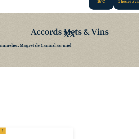
16°C
1 heure av
Accords Mets & Vins
XX
ommelier: Magret de Canard au miel
 !