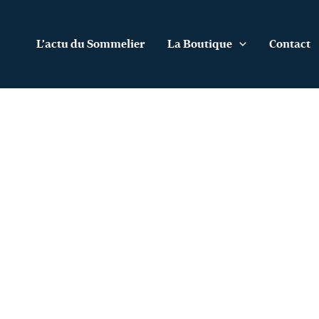
Aller
au
contenu
L’actu du Sommelier
La Boutique
Contact