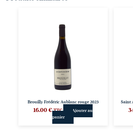
Brouilly Frédéric Aublanc rouge 2023
Saint
16.00
€
3
TTC
Ajouter au
panier