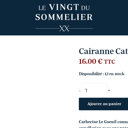
quantité
de
Cairanne
Catherine
Le
Goeuil
rouge
2024
Cairanne Cat
16.00
€
TTC
Disponibilité :
12 en stock
+
-
Ajouter au panier
Catherine Le Goeuil connaî