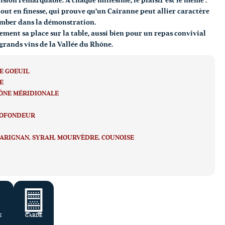
ision remarquable. À chaque millésime, le plaisir est le même :
 tout en finesse, qui prouve qu’un Cairanne peut allier caractère
omber dans la démonstration.
ement sa place sur la table, aussi bien pour un repas convivial
grands vins de la Vallée du Rhône.
E GOEUIL
E
ÔNE MÉRIDIONALE
OFONDEUR
ARIGNAN
SYRAH
MOURVÈDRE
COUNOISE
E
GARDE