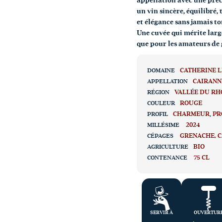
appellation avec une préc
un vin sincère, équilibré,
et élégance sans jamais t
Une cuvée qui mérite larg
que pour les amateurs de 
CATHERINE L
DOMAINE
CAIRANN
APPELLATION
VALLÉE DU RH
RÉGION
ROUGE
COULEUR
CHARMEUR
,
PR
PROFIL
2024
MILLÉSIME
GRENACHE
C
CÉPAGES
BIO
AGRICULTURE
75 CL
CONTENANCE
SERVIR À
OUVERTUR