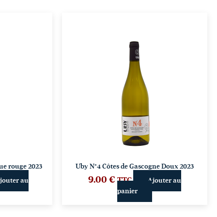
ue rouge 2023
Uby N°4 Côtes de Gascogne Doux 2023
9.00
€
TTC
jouter au
Ajouter au
panier