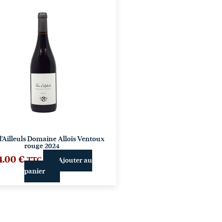
d’Ailleuls Domaine Alloïs Ventoux
rouge 2024
4.00
€
TTC
Ajouter au
panier