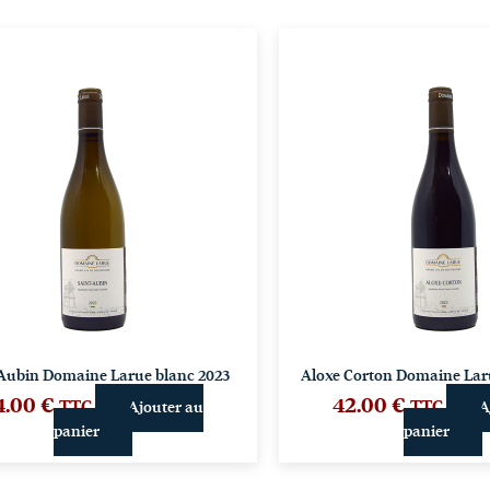
 Aubin Domaine Larue blanc 2023
Aloxe Corton Domaine Lar
4.00
€
42.00
€
TTC
TTC
Ajouter au
A
panier
panier