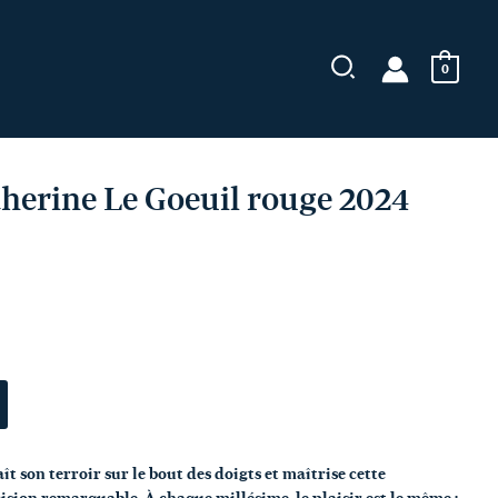
Goeuil
rouge
2024
0
herine Le Goeuil rouge 2024
t son terroir sur le bout des doigts et maîtrise cette