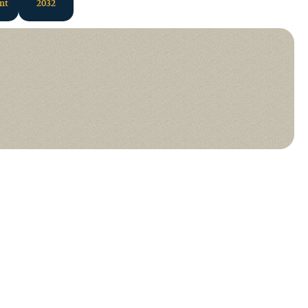
ant
2032