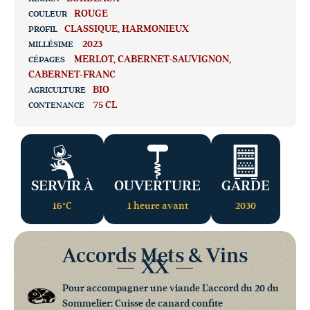
ROUGE
COULEUR
CLASSIQUE
,
HARMONIEUX
PROFIL
2023
MILLÉSIME
MERLOT
CABERNET-SAUVIGNON
CÉPAGES
CABERNET-FRANC
BIO
AGRICULTURE
75 CL
CONTENANCE
SERVIR À
OUVERTURE
GARDE
16°C
1 heure avant
2030
Accords Mets & Vins
XX
Pour accompagner une viande L'accord du 20 du
Sommelier: Cuisse de canard confite